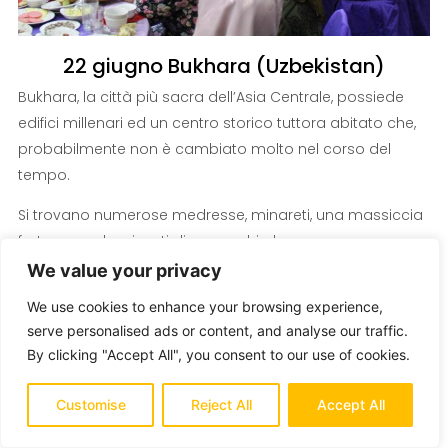
22 giugno Bukhara (Uzbekistan)
Bukhara, la città più sacra dell’Asia Centrale, possiede
edifici millenari ed un centro storico tuttora abitato che,
probabilmente non è cambiato molto nel corso del
tempo.
Si trovano numerose medresse, minareti, una massiccia
fortezza reale e i resti di un vecchio bazar.
We value your privacy
Fino ad un secolo fa, l’approvvigionamento idrico della
città era assicurato da una rete di canali e da circa 200
We use cookies to enhance your browsing experience,
serve personalised ads or content, and analyse our traffic.
vasche di pietra dove la gente si radunava per
By clicking "Accept All", you consent to our use of cookies.
spettegolare, bere e lavarsi. Dato che l’acqua non veniva
cambiata spesso, Bukhara diventò famosa per le
Customise
Reject All
Accept All
pestilenze e nel 19° secolo, l’età media era di 32 anni.