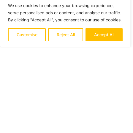
We use cookies to enhance your browsing experience,
serve personalised ads or content, and analyse our traffic.
By clicking "Accept All", you consent to our use of cookies.
Lascia un commento
Customise
Reject All
Accept All
Il tuo indirizzo email non sarà pubblicato.
I
campi obbligatori sono contrassegnati
*
Commento
*
Nome
*