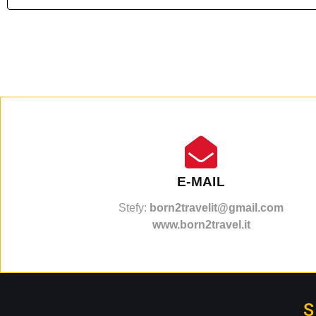
E-MAIL
Stefy:
born2travelit@gmail.com
www.born2travel.it
S