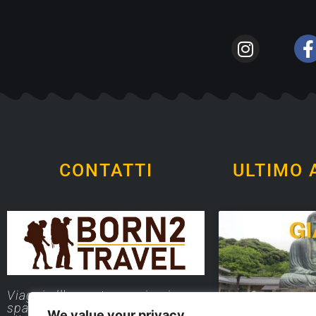
CONTATTI
ULTIMO 
Viaggi all'avventura, zaino in
spalla, in famiglia e non solo
We value your privacy