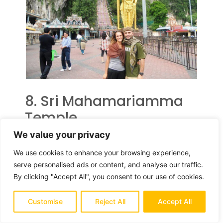
8. Sri Mahamariamma
Temple
We value your privacy
Tempio Hindu dal nome impronunciabile, è il più
We use cookies to enhance your browsing experience,
vecchio di Kuala Lumpur. Fu costruito nel 1873 e
serve personalised ads or content, and analyse our traffic.
aperto al pubblico negli anni ’20 del 1900.
By clicking "Accept All", you consent to our use of cookies.
L’affascinante edificio, caratterizzato dalle
inconfondibili e coloratissime decorazioni che
Customise
Reject All
Accept All
salgono verso il cielo, è una delle tante