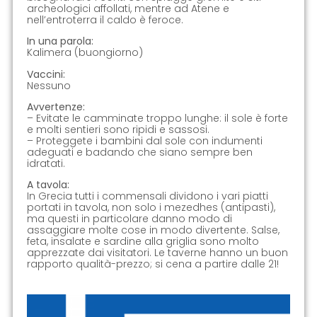
archeologici affollati, mentre ad Atene e
nell’entroterra il caldo è feroce.
In una parola:
Kalimera (buongiorno)
Vaccini:
Nessuno
Avvertenze:
– Evitate le camminate troppo lunghe: il sole è forte
e molti sentieri sono ripidi e sassosi.
– Proteggete i bambini dal sole con indumenti
adeguati e badando che siano sempre ben
idratati.
A tavola:
In Grecia tutti i commensali dividono i vari piatti
portati in tavola, non solo i mezedhes (antipasti),
ma questi in particolare danno modo di
assaggiare molte cose in modo divertente. Salse,
feta, insalate e sardine alla griglia sono molto
apprezzate dai visitatori. Le taverne hanno un buon
rapporto qualità-prezzo; si cena a partire dalle 21!