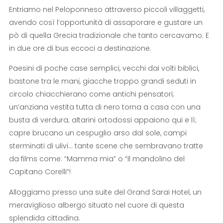
Entriamo nel Peloponneso attraverso piccoli villaggetti,
avendo così l’opportunità di assaporare e gustare un
pò di quella Grecia tradizionale che tanto cercavamo. E
in due ore di bus eccoci a destinazione.
Paesini di poche case semplici, vecchi dai volti biblici,
bastone tra le mani, giacche troppo grandi seduti in
circolo chiacchierano come antichi pensatori;
un’anziana vestita tutta di nero torna a casa con una
busta di verdura; altarini ortodossi appaiono qui e lì;
capre brucano un cespuglio arso dal sole, campi
sterminati di ulivi… tante scene che sembravano tratte
da films come: “Mamma mia” o “Il mandolino del
Capitano Corelli”!
Alloggiamo presso una suite del Grand Sarai Hotel, un
meraviglioso albergo situato nel cuore di questa
splendida cittadina.