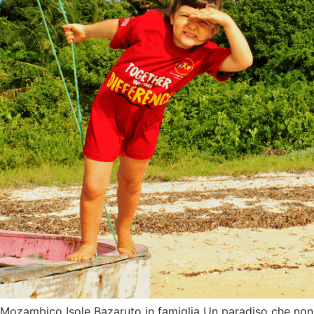
Mozambico Isole Bazaruto in famiglia Un paradiso che non 